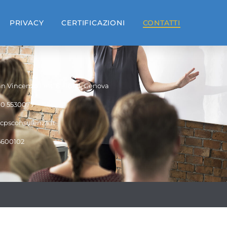
PRIVACY
CERTIFICAZIONI
CONTATTI
n Vincenzo 1 int. 6 - 16121, Genova
10 5530077
cpsconsulenza.it
5600102