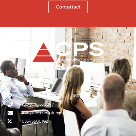
Contattaci
Via San Vincenzo 1 int. 6 - 16121, Genova
+39 010 5530077
info@cpsconsulenza.it
03545600102