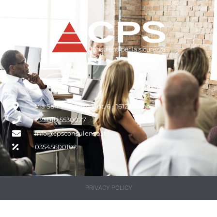
Via San Vincenzo 1 int. 6 - 16121, Genova
+39 010 5530077
info@cpsconsulenza.it
03545600102
PRIVACY POLICY