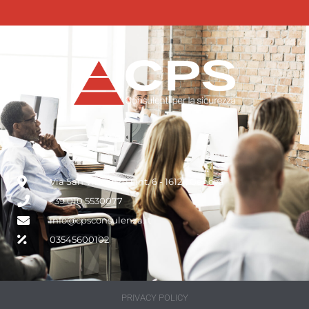
Via San Vincenzo 1 int. 6 - 16121, Genova
+39 010 5530077
info@cpsconsulenza.it
03545600102
PRIVACY POLICY